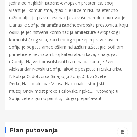
Jedna od najbližih istočno-evropskih prestonica, spoj
vizantije i komunizma, grad čije ulice mirišu na eterično
ružino ulje, je prava destinacija za vaše naredno putovanje.
Danas je Sofija dinamična istočnoevropska prestonica, koju
odlikuje jedinstvena kombinacija arhitekture evropskog i
komunističkog stila, kao i mnogih prelepih pravoslavnih
Sofija je bogata arheološkim nalazištima.Šetajući Sofijom,
primetićete neznatan broj katedrala, crkava, sinagoga,
džamija.Najveci pravolslavni hram na balkanu je Sveti
Aleksandar Nevski u Sofiji.Takodje posjetite i Rusku crkvu
Nikolaja Cudotvorca,Sinagogu Sofiju,Crkvu Svete
Petke,Nacionalni par Vitosa,Nacionalni istorijiski
muzej,Orlov most preko Perlovske rijeke… Putovanje u
Sofiju ćete sigurno pamtiti, i dugo prepričavati!
Plan putovanja