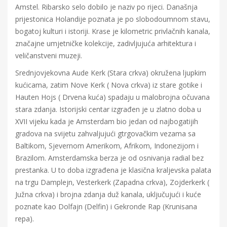
Amstel. Ribarsko selo dobilo je naziv po rijeci. Današnja
prijestonica Holandije poznata je po slobodoumnom stavu,
bogatoj kulturi i istoriji. Krase je kilometric privlačnih kanala,
značajne umjetničke kolekcije, zadivljujuća arhitektura i
veličanstveni muzeji.
Srednjovjekovna Aude Kerk (Stara crkva) okružena ljupkim
kućicama, zatim Nove Kerk ( Nova crkva) iz stare gotike i
Hauten Hojs ( Drvena kuća) spadaju u malobrojna očuvana
stara zdanja. Istorijski centar izgrađen je u zlatno doba u
XVII vijeku kada je Amsterdam bio jedan od najbogatijih
gradova na svijetu zahvaljujući gtrgovačkim vezama sa
Baltikom, Sjevernom Amerikom, Afrikom, Indonezijom i
Brazilom. Amsterdamska berza je od osnivanja radial bez
prestanka. U to doba izgrađena je klasična kraljevska palata
na trgu Damplejn, Vesterkerk (Zapadna crkva), Zojderkerk (
Južna crkva) i brojna zdanja duž kanala, uključujući i kuće
poznate kao Dolfajn (Delfin) i Gekronde Rap (Krunisana
repa).