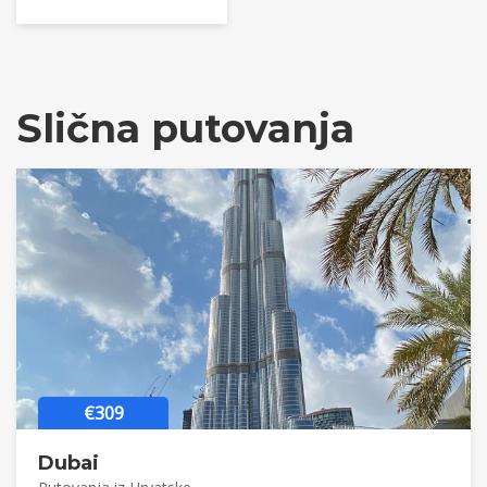
Slična putovanja
€309
Dubai