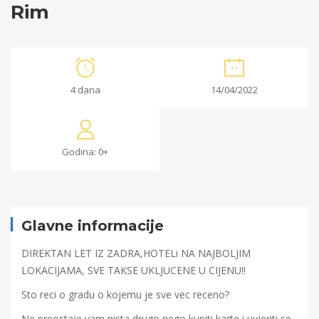
Rim
Rim
4 dana
14/04/2022
21/02/2022
2022-
Godina: 0+
02-
08T14:37:11+00:00
Glavne informacije
DIREKTAN LET IZ ZADRA,HOTELi NA NAJBOLJIM
LOKACIJAMA, SVE TAKSE UKLJUCENE U CIJENU!!
Sto reci o gradu o kojemu je sve vec receno?
Ne preostaje vam nista drugo nego kupiti karte i uvjeriti se