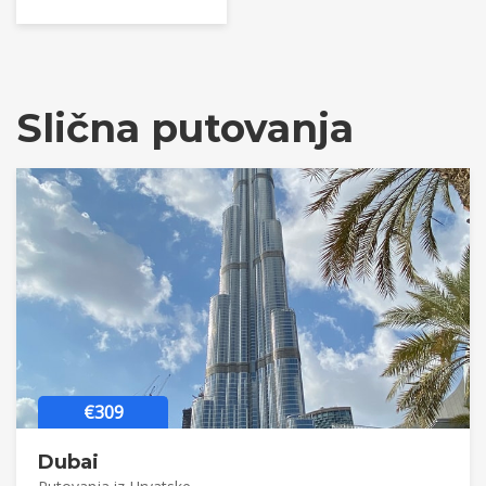
Slična putovanja
€309
Dubai