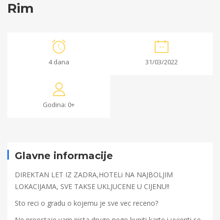
Rim
Rim
4 dana
31/03/2022
31/01/2022
2022-
Godina: 0+
01-
31T14:17:45+00:00
Glavne informacije
DIREKTAN LET IZ ZADRA,HOTELi NA NAJBOLJIM
LOKACIJAMA, SVE TAKSE UKLJUCENE U CIJENU!!
Sto reci o gradu o kojemu je sve vec receno?
Ne preostaje vam nista drugo nego kupiti karte i uvjeriti se