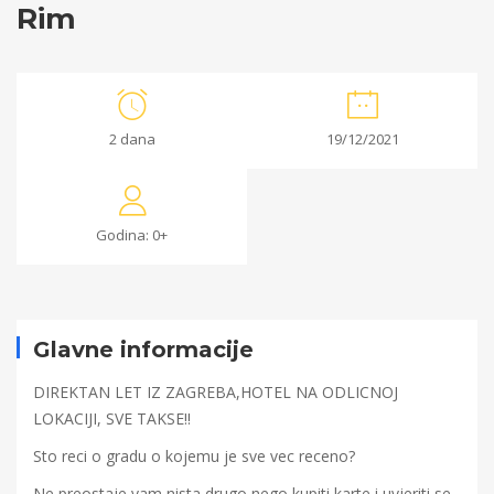
Rim
Rim
2 dana
19/12/2021
14/12/2021
2021-
Godina: 0+
12-
14T10:43:45+00:00
Glavne informacije
DIREKTAN LET IZ ZAGREBA,HOTEL NA ODLICNOJ
LOKACIJI, SVE TAKSE!!
Sto reci o gradu o kojemu je sve vec receno?
Ne preostaje vam nista drugo nego kupiti karte i uvjeriti se