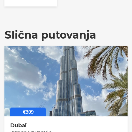
Slična putovanja
€309
Dubai