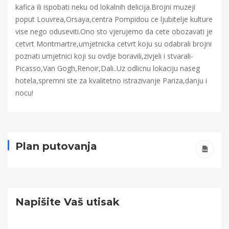
kafica ili ispobati neku od lokalnih delicija.Brojni muzeji
poput Louvrea,Orsaya,centra Pompidou ce ljubitelje kulture
vise nego oduseviti.Ono sto vjerujemo da cete obozavati je
cetvrt Montmartre,umjetnicka cetvrt koju su odabrali brojni
poznati umjetnici koji su ovdje boravili,zivjeli i stvarali-
Picasso,Van Gogh,Renoir,Dali..Uz odlicnu lokaciju naseg
hotela,spremni ste za kvalitetno istrazivanje Pariza,danju i
nocu!
Plan putovanja
Napišite Vaš utisak