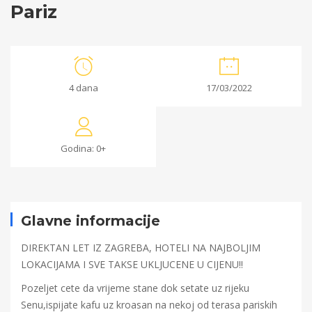
Pariz
Pariz
4 dana
17/03/2022
02/03/2022
2022-
Godina: 0+
03-
02T09:37:33+00:00
Glavne informacije
DIREKTAN LET IZ ZAGREBA, HOTELI NA NAJBOLJIM
LOKACIJAMA I SVE TAKSE UKLJUCENE U CIJENU!!
Pozeljet cete da vrijeme stane dok setate uz rijeku
Senu,ispijate kafu uz kroasan na nekoj od terasa pariskih