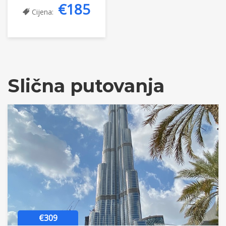
€185
Cijena:
Slična putovanja
€309