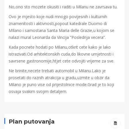
No,ono sto mozete okusiti i raditi u Milanu ne zavrsava tu.
Ovo je mjesto koje nudi mnogo povijesnih i kulturnih
znamenitosti i aktivnosti,popout katedrale Duomo di
MIlano i samostana Santa Maria delle Grazie,u kojom se
nalazi mural Leonarda da Vincija ”Poslednja vecera”.
Kada pocnete hodati po Milanu,otkrit cete kako je lako
istrazivati.Od arhitektonskih cuda,do likovne umjetnosti i
savrsene gastronomije,htjet cete odvojiti vrijeme za sve.
Ne brinite,necete trebati automobil u Milanu.Lako je
prosetati do raznih atrakcija u gradu,uzmite u obzir da
Milano je puno vise od prijestolnice mode.Grad je to koji
osvaja svakim svojim detaljem.
Plan putovanja