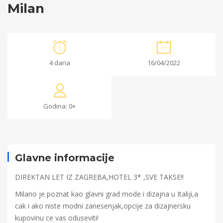
Milan
Milan
4 dana
16/04/2022
04/03/2022
2022-
Godina: 0+
03-
04T16:26:45+00:00
Glavne informacije
DIREKTAN LET IZ ZAGREBA,HOTEL 3* ,SVE TAKSE!!
Milano je poznat kao glavni grad mode i dizajna u Italiji,a
cak i ako niste modni zanesenjak,opcije za dizajnersku
kupovinu ce vas oduseviti!