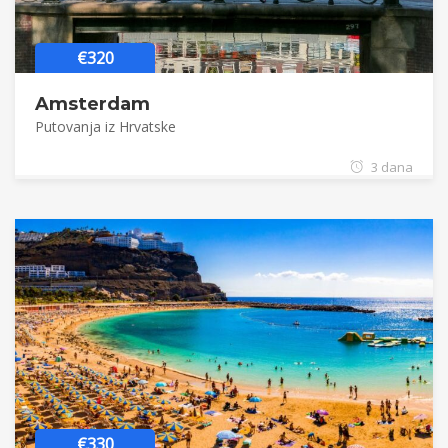
€320
Amsterdam
Putovanja iz Hrvatske
3 dana
€330