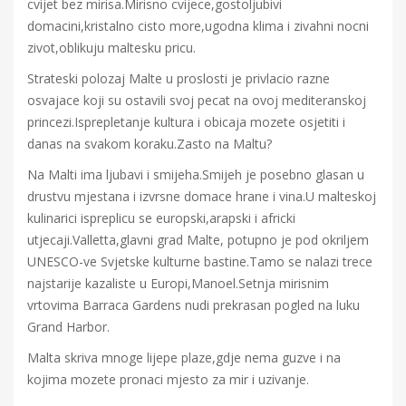
cvijet bez mirisa.Mirisno cvijece,gostoljubivi
domacini,kristalno cisto more,ugodna klima i zivahni nocni
zivot,oblikuju maltesku pricu.
Strateski polozaj Malte u proslosti je privlacio razne
osvajace koji su ostavili svoj pecat na ovoj mediteranskoj
princezi.Isprepletanje kultura i obicaja mozete osjetiti i
danas na svakom koraku.Zasto na Maltu?
Na Malti ima ljubavi i smijeha.Smijeh je posebno glasan u
drustvu mjestana i izvrsne domace hrane i vina.U malteskoj
kulinarici ispreplicu se europski,arapski i africki
utjecaji.Valletta,glavni grad Malte, potupno je pod okriljem
UNESCO-ve Svjetske kulturne bastine.Tamo se nalazi trece
najstarije kazaliste u Europi,Manoel.Setnja mirisnim
vrtovima Barraca Gardens nudi prekrasan pogled na luku
Grand Harbor.
Malta skriva mnoge lijepe plaze,gdje nema guzve i na
kojima mozete pronaci mjesto za mir i uzivanje.