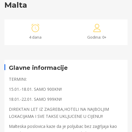
Malta
Malta
4 dana
Godina: 0+
24/11/2021
2021-
11-
Glavne informacije
24T11:01:02+00:00
TERMINI:
15.01.-18.01. SAMO 900KN!!
18.01.-22.01. SAMO 999KN!!
DIREKTAN LET IZ ZAGREBA,HOTELI NA NAJBOLJIM
LOKACIJAMA I SVE TAKSE UKLJUCENE U CIJENU!!
Malteska poslovica kaze da je poljubac bez zagrljaja kao