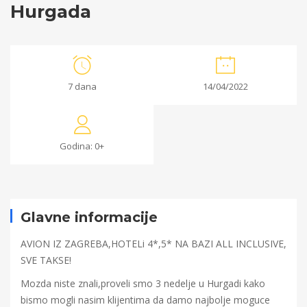
Hurgada
Hurgada
7 dana
14/04/2022
22/02/2022
2022-
Godina: 0+
02-
22T15:57:11+00:00
Glavne informacije
AVION IZ ZAGREBA,HOTELi 4*,5* NA BAZI ALL INCLUSIVE,
SVE TAKSE!
Mozda niste znali,proveli smo 3 nedelje u Hurgadi kako
bismo mogli nasim klijentima da damo najbolje moguce