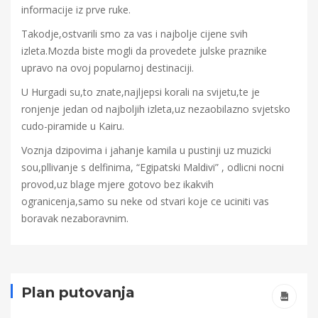
informacije iz prve ruke.
Takodje,ostvarili smo za vas i najbolje cijene svih
izleta.Mozda biste mogli da provedete julske praznike
upravo na ovoj popularnoj destinaciji.
U Hurgadi su,to znate,najljepsi korali na svijetu,te je
ronjenje jedan od najboljih izleta,uz nezaobilazno svjetsko
cudo-piramide u Kairu.
Voznja dzipovima i jahanje kamila u pustinji uz muzicki
sou,pllivanje s delfinima, “Egipatski Maldivi” , odlicni nocni
provod,uz blage mjere gotovo bez ikakvih
ogranicenja,samo su neke od stvari koje ce uciniti vas
boravak nezaboravnim.
Plan putovanja