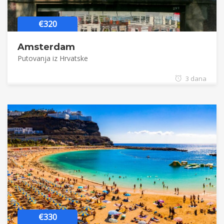
€320
Amsterdam
Putovanja iz Hrvatske
3 dana
€330