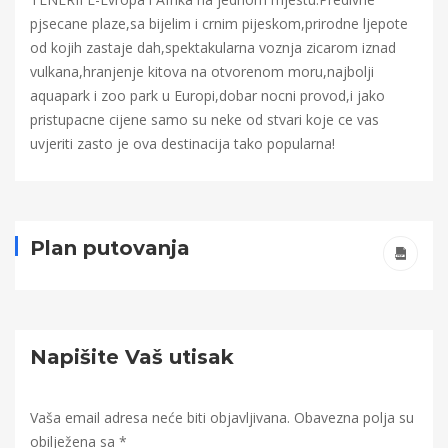
pjsecane plaze,sa bijelim i crnim pijeskom,prirodne ljepote
od kojih zastaje dah,spektakularna voznja zicarom iznad
vulkana,hranjenje kitova na otvorenom moru,najbolji
aquapark i zoo park u Europi,dobar nocni provod,i jako
pristupacne cijene samo su neke od stvari koje ce vas
uvjeriti zasto je ova destinacija tako popularna!
Plan putovanja
Napišite Vaš utisak
Vaša email adresa neće biti objavljivana.
Obavezna polja su
obilježena sa
*