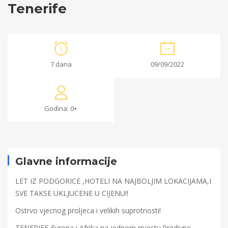
Tenerife
Tenerife
7 dana
09/09/2022
15/06/2022
2022-
Godina: 0+
06-
15T11:07:55+00:00
Glavne informacije
LET IZ PODGORICE ,HOTELI NA NAJBOLJIM LOKACIJAMA,I
SVE TAKSE UKLJUCENE U CIJENU!!
Ostrvo vjecnog proljeca i velikih suprotnosti!
TENERIFE-Evropa i Afrika na jednom mjestu.Predivne