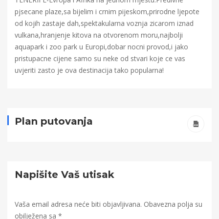
pjsecane plaze,sa bijelim i crnim pijeskom,prirodne ljepote
od kojih zastaje dah,spektakularna voznja zicarom iznad
vulkana,hranjenje kitova na otvorenom moru,najbolji
aquapark i zoo park u Europi,dobar nocni provod,i jako
pristupacne cijene samo su neke od stvari koje ce vas
uvjeriti zasto je ova destinacija tako popularna!
Plan putovanja
Napišite Vaš utisak
Vaša email adresa neće biti objavljivana.
Obavezna polja su
obilježena sa
*