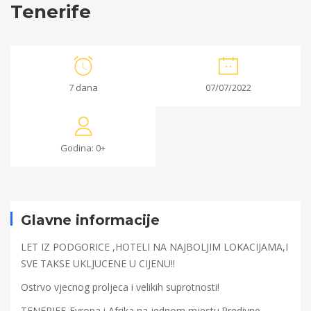
Tenerife
Tenerife
7 dana
07/07/2022
24/05/2022
2022-
Godina: 0+
05-
24T15:56:46+00:00
Glavne informacije
LET IZ PODGORICE ,HOTELI NA NAJBOLJIM LOKACIJAMA,I
SVE TAKSE UKLJUCENE U CIJENU!!
Ostrvo vjecnog proljeca i velikih suprotnosti!
TENERIFE-Evropa i Afrika na jednom mjestu.Predivne