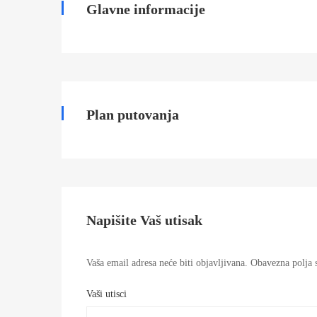
aranzman
Glavne informacije
07/07/2026
2026-
Plan putovanja
07-
07T09:51:39+00:00
Napišite Vaš utisak
Vaša email adresa neće biti objavljivana.
Obavezna polja s
Vaši utisci