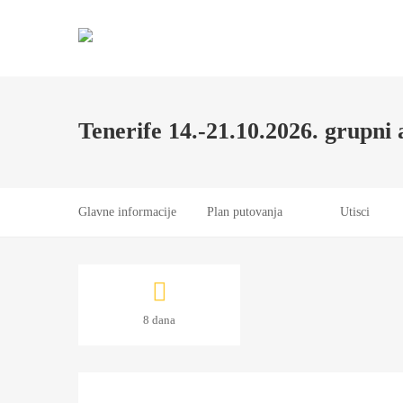
Primary
Menu
Tenerife 14.-21.10.2026. grupn
Glavne informacije
Plan putovanja
Utisci
Tenerife
8 dana
14.-21.10.2026.
grupni