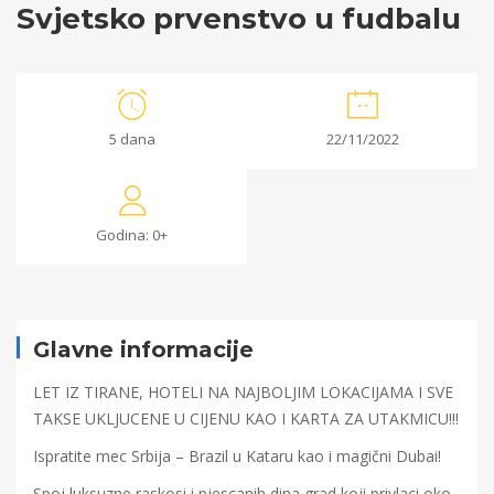
Svjetsko prvenstvo u fudbalu
Svjetsko
5 dana
22/11/2022
prvenstvo
u
Godina: 0+
fudbalu
29/09/2022
Glavne informacije
2022-
09-
LET IZ TIRANE, HOTELI NA NAJBOLJIM LOKACIJAMA I SVE
29T12:30:15+00:00
TAKSE UKLJUCENE U CIJENU KAO I KARTA ZA UTAKMICU!!!
Ispratite mec Srbija – Brazil u Kataru kao i magični Dubai!
Spoj luksuzne raskosi i pjescanih dina,grad koji privlaci oko