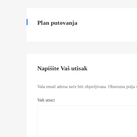
aranzman
)
Plan putovanja
29/03/2024
2024-
03-
29T08:25:27+00:00
Napišite Vaš utisak
Vaša email adresa neće biti objavljivana.
Obavezna polja s
Vaši utisci