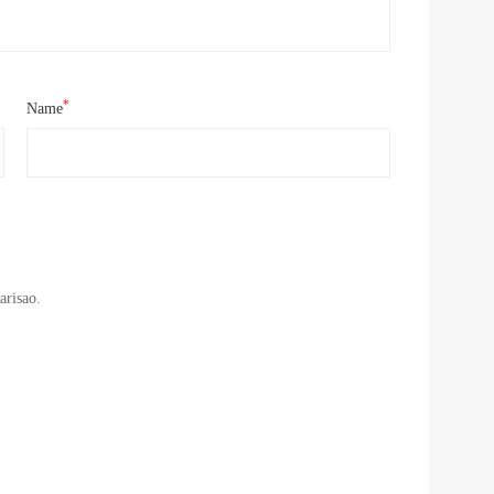
*
Name
arisao.