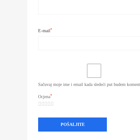
*
E-mail
Sačuvaj moje ime i email kada sledeći put budem koment
*
Ocjena