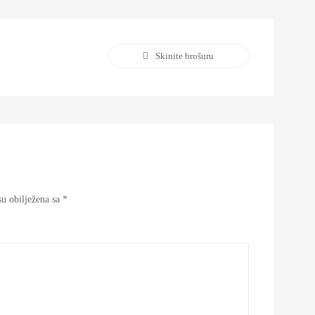
Skinite brošuru
u obilježena sa
*