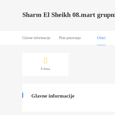
Sharm El Sheikh 08.mart grupn
Glavne informacije
Plan putovanja
Utisci
Sharm
8 dana
El
Sheikh
08.mart
Glavne informacije
grupni