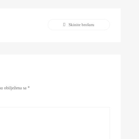
Skinite brošuru
u obilježena sa
*