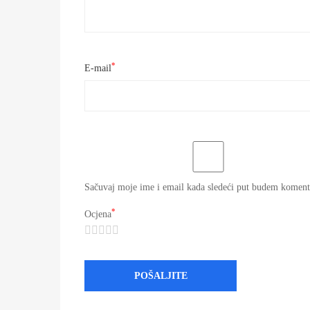
*
E-mail
Sačuvaj moje ime i email kada sledeći put budem koment
*
Ocjena