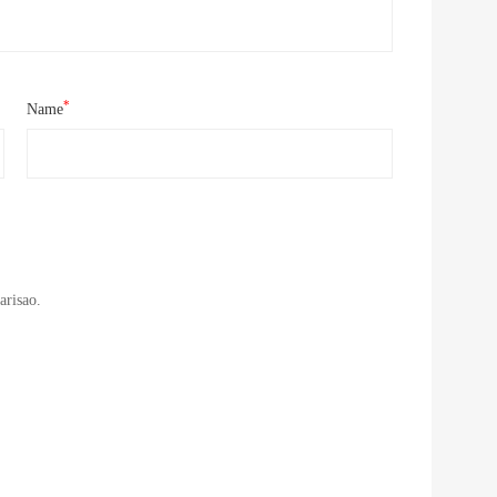
*
Name
arisao.