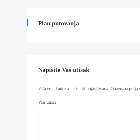
aranzman
Plan putovanja
22/01/2025
2025-
01-
22T10:46:34+00:00
Napišite Vaš utisak
Vaša email adresa neće biti objavljivana.
Obavezna polja s
Vaši utisci