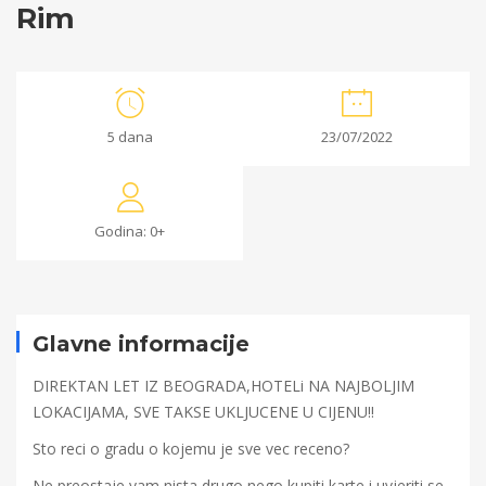
Rim
Rim
5 dana
23/07/2022
05/07/2022
2022-
Godina: 0+
07-
05T15:48:52+00:00
Glavne informacije
DIREKTAN LET IZ BEOGRADA,HOTELi NA NAJBOLJIM
LOKACIJAMA, SVE TAKSE UKLJUCENE U CIJENU!!
Sto reci o gradu o kojemu je sve vec receno?
Ne preostaje vam nista drugo nego kupiti karte i uvjeriti se