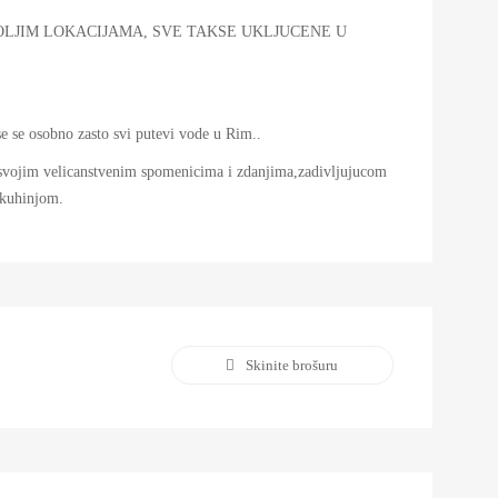
OLJIM LOKACIJAMA, SVE TAKSE UKLJUCENE U
se se osobno zasto svi putevi vode u Rim..
ma svojim velicanstvenim spomenicima i zdanjima,zadivljujucom
 kuhinjom.
Skinite brošuru