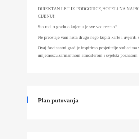
07T15:19:46+00:00
DIREKTAN LET IZ PODGORICE,HOTELi NA NAJB
CIJENU!!
Sto reci o gradu o kojemu je sve vec receno?
Ne preostaje vam nista drugo nego kupiti karte i uvjeriti 
Ovaj fascinantni grad je inspirirao posjetitelje stoljeci
umjetnoscu,sarmantnom atmosferom i svjetski poznatom
Plan putovanja