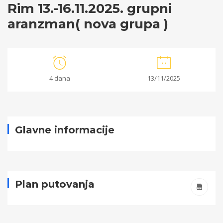
Rim 13.-16.11.2025. grupni
aranzman( nova grupa )
Rim
4 dana
13/11/2025
13.-16.11.2025.
grupni
aranzman(
Glavne informacije
nova
grupa
Plan putovanja
)