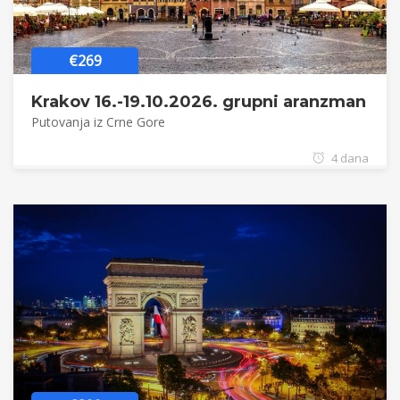
€269
Krakov 16.-19.10.2026. grupni aranzman
Putovanja iz Crne Gore
4 dana