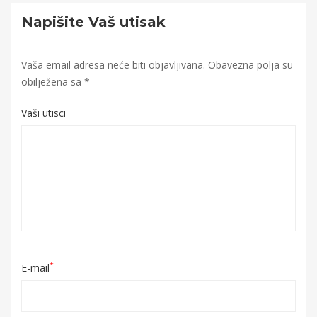
18/09/2025
Napišite Vaš utisak
2025-
09-
18T10:34:38+00:00
Vaša email adresa neće biti objavljivana.
Obavezna polja su
obilježena sa
*
Vaši utisci
*
E-mail