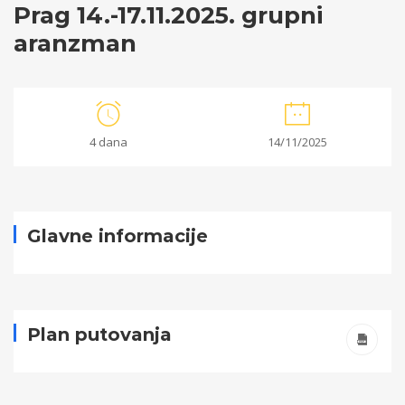
Prag 14.-17.11.2025. grupni
aranzman
Prag
4 dana
14/11/2025
14.-17.11.2025.
grupni
aranzman
Glavne informacije
01/10/2025
2025-
Plan putovanja
10-
01T09:02:18+00:00