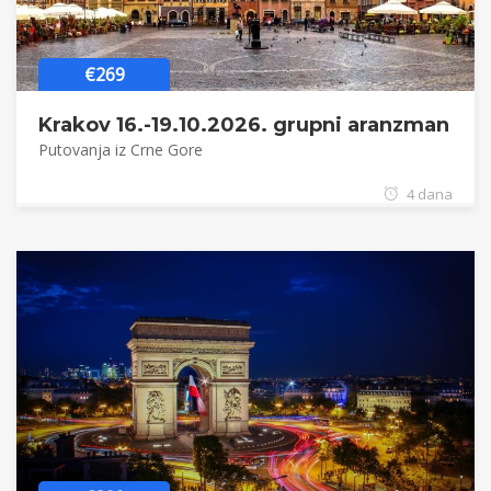
€269
Krakov 16.-19.10.2026. grupni aranzman
Putovanja iz Crne Gore
4 dana