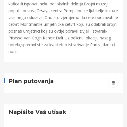
kafica ili ispobati neku od lokalnih delicija.Brojni muzeji
poput Louvrea,Orsaya,centra Pompidou ce ljubitelje kulture
vise nego oduseviti.Ono sto vjerujemo da cete obozavati je
cetvrt Montmartre,umjetnicka cetvrt koju su odabrali brojni
poznati umjetnici koji su ovdje boravili,zivjeli i stvarali-
Picasso,Van Gogh,Renoir,Dali..Uz odlicnu lokaciju naseg
hotela,spremni ste za kvalitetno istrazivanje Pariza,danju i
nocu!
Plan putovanja
Napišite Vaš utisak