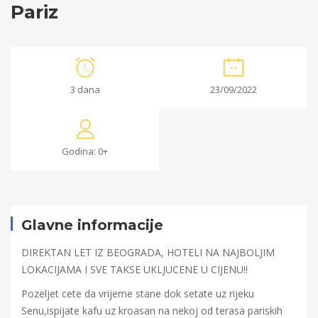
Pariz
Pariz
3 dana
23/09/2022
30/08/2022
2022-
Godina: 0+
08-
30T17:57:45+00:00
Glavne informacije
DIREKTAN LET IZ BEOGRADA, HOTELI NA NAJBOLJIM
LOKACIJAMA I SVE TAKSE UKLJUCENE U CIJENU!!
Pozeljet cete da vrijeme stane dok setate uz rijeku
Senu,ispijate kafu uz kroasan na nekoj od terasa pariskih