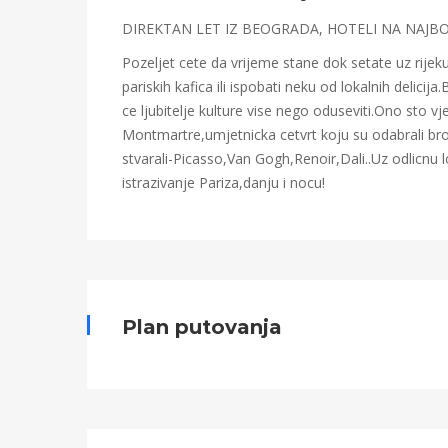
03T11:19:00+00:00
DIREKTAN LET IZ BEOGRADA, HOTELI NA NAJBOL
Pozeljet cete da vrijeme stane dok setate uz rijek
pariskih kafica ili ispobati neku od lokalnih delic
ce ljubitelje kulture vise nego oduseviti.Ono sto v
Montmartre,umjetnicka cetvrt koju su odabrali brojni
stvarali-Picasso,Van Gogh,Renoir,Dali..Uz odlicnu 
istrazivanje Pariza,danju i nocu!
Plan putovanja