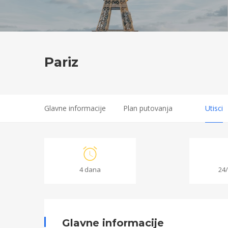
Pariz
Glavne informacije
Plan putovanja
Utisci
Pariz
4 dana
24
03/03/2022
2022-
03-
Glavne informacije