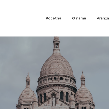
Početna
O nama
Aranž