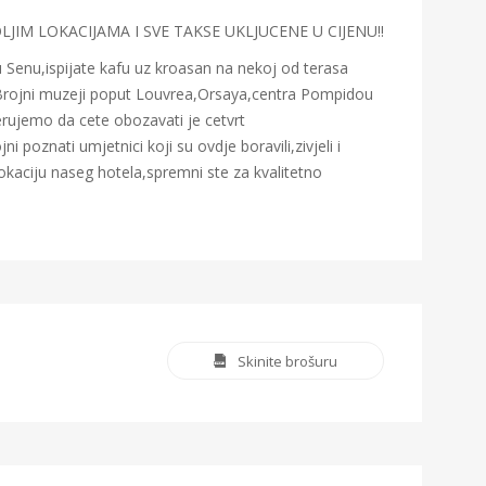
JIM LOKACIJAMA I SVE TAKSE UKLJUCENE U CIJENU!!
u Senu,ispijate kafu uz kroasan na nekoj od terasa
ija.Brojni muzeji poput Louvrea,Orsaya,centra Pompidou
jerujemo da cete obozavati je cetvrt
 poznati umjetnici koji su ovdje boravili,zivjeli i
lokaciju naseg hotela,spremni ste za kvalitetno
Skinite brošuru