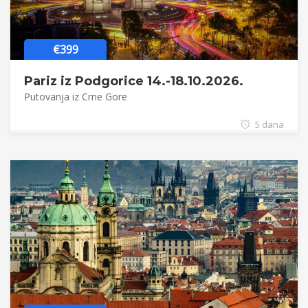
€399
Pariz iz Podgorice 14.-18.10.2026.
Putovanja iz Crne Gore
5 dana