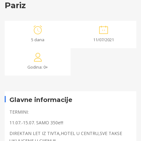
Pariz
Pariz
5 dana
11/07/2021
25/06/2021
2021-
Godina: 0+
06-
25T11:42:34+00:00
Glavne informacije
TERMINI:
11.07.-15.07. SAMO 350e!!!
DIREKTAN LET IZ TIVTA,HOTEL U CENTRU,SVE TAKSE
UKLJUCENE U CIJENU!!