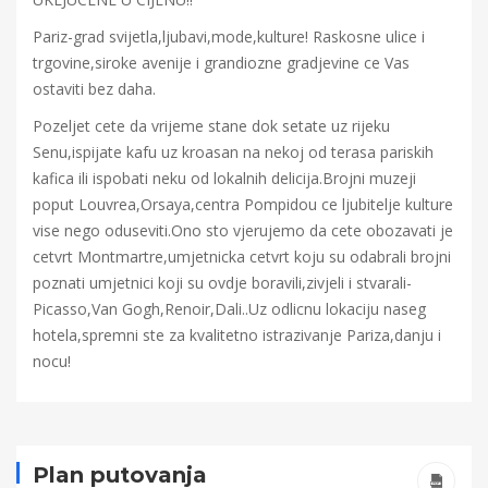
Pariz-grad svijetla,ljubavi,mode,kulture! Raskosne ulice i
trgovine,siroke avenije i grandiozne gradjevine ce Vas
ostaviti bez daha.
Pozeljet cete da vrijeme stane dok setate uz rijeku
Senu,ispijate kafu uz kroasan na nekoj od terasa pariskih
kafica ili ispobati neku od lokalnih delicija.Brojni muzeji
poput Louvrea,Orsaya,centra Pompidou ce ljubitelje kulture
vise nego oduseviti.Ono sto vjerujemo da cete obozavati je
cetvrt Montmartre,umjetnicka cetvrt koju su odabrali brojni
poznati umjetnici koji su ovdje boravili,zivjeli i stvarali-
Picasso,Van Gogh,Renoir,Dali..Uz odlicnu lokaciju naseg
hotela,spremni ste za kvalitetno istrazivanje Pariza,danju i
nocu!
Plan putovanja