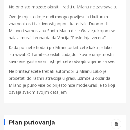
No,ono sto mozete okusiti i raditi u Milanu ne zavrsava tu.
Ovo je mjesto koje nudi mnogo povijesnih i kulturnih
znamenitosti i aktivnosti,popout katedrale Duomo di
MIlano i samostana Santa Maria delle Grazie,u kojom se
nalazi mural Leonarda da Vincija ”Poslednja vecera”.
Kada pocnete hodati po Milanu,otkrit cete kako je lako
istrazivati.Od arhitektonskih cuda,do likovne umjetnosti i
savrsene gastronomije,htjet cete odvojiti vrijeme za sve.
Ne brinite,necete trebati automobil u Milanu.Lako je
prosetati do raznih atrakcija u gradu,uzmite u obzir da
Milano je puno vise od prijestolnice mode.Grad je to koji
osvaja svakim svojim detaljem.
Plan putovanja