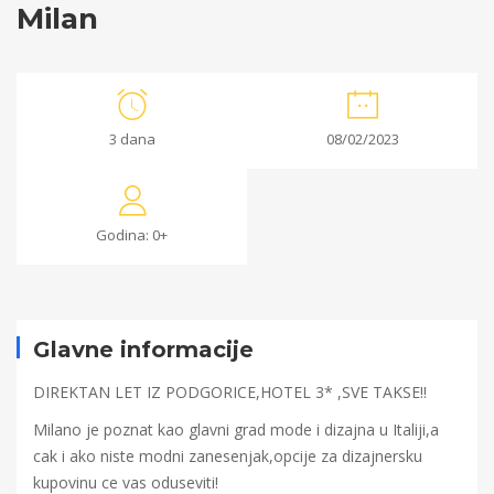
Milan
Milan
3 dana
08/02/2023
06/12/2022
2022-
Godina: 0+
12-
06T16:24:39+00:00
Glavne informacije
DIREKTAN LET IZ PODGORICE,HOTEL 3* ,SVE TAKSE!!
Milano je poznat kao glavni grad mode i dizajna u Italiji,a
cak i ako niste modni zanesenjak,opcije za dizajnersku
kupovinu ce vas oduseviti!