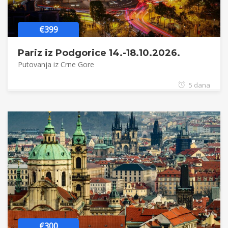
€399
Pariz iz Podgorice 14.-18.10.2026.
Putovanja iz Crne Gore
5 dana
€300