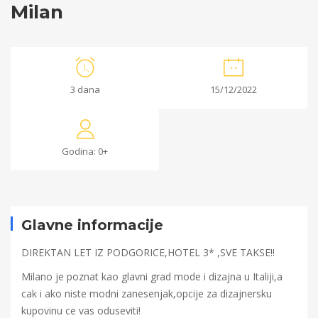
Milan
Milan
3 dana
15/12/2022
26/10/2022
2022-
Godina: 0+
10-
13T01:47:50+00:00
Glavne informacije
DIREKTAN LET IZ PODGORICE,HOTEL 3* ,SVE TAKSE!!
Milano je poznat kao glavni grad mode i dizajna u Italiji,a
cak i ako niste modni zanesenjak,opcije za dizajnersku
kupovinu ce vas oduseviti!