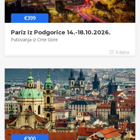
€399
Pariz iz Podgorice 14.-18.10.2026.
Putovanja iz Crne Gore
5 dana
€300