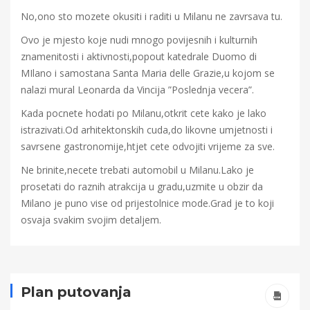
No,ono sto mozete okusiti i raditi u Milanu ne zavrsava tu.
Ovo je mjesto koje nudi mnogo povijesnih i kulturnih
znamenitosti i aktivnosti,popout katedrale Duomo di
MIlano i samostana Santa Maria delle Grazie,u kojom se
nalazi mural Leonarda da Vincija ”Poslednja vecera”.
Kada pocnete hodati po Milanu,otkrit cete kako je lako
istrazivati.Od arhitektonskih cuda,do likovne umjetnosti i
savrsene gastronomije,htjet cete odvojiti vrijeme za sve.
Ne brinite,necete trebati automobil u Milanu.Lako je
prosetati do raznih atrakcija u gradu,uzmite u obzir da
Milano je puno vise od prijestolnice mode.Grad je to koji
osvaja svakim svojim detaljem.
Plan putovanja