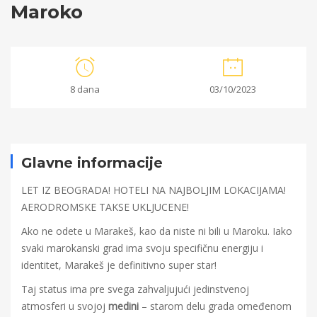
Maroko
Maroko
8 dana
03/10/2023
05/06/2023
2023-
06-
Glavne informacije
05T12:03:39+00:00
LET IZ BEOGRADA! HOTELI NA NAJBOLJIM LOKACIJAMA!
AERODROMSKE TAKSE UKLJUCENE!
Ako ne odete u Marakeš, kao da niste ni bili u Maroku. Iako
svaki marokanski grad ima svoju specifičnu energiju i
identitet, Marakeš je definitivno super star!
Taj status ima pre svega zahvaljujući jedinstvenoj
atmosferi u svojoj
medini
– starom delu grada omeđenom