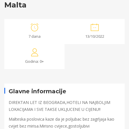
Malta
Malta
7 dana
13/10/2022
19/07/2022
2022-
Godina: 0+
07-
15T19:08:12+00:00
Glavne informacije
DIREKTAN LET IZ BEOGRADA,HOTELI NA NAJBOLJIM
LOKACIJAMA I SVE TAKSE UKLJUCENE U CIJENU!!
Malteska poslovica kaze da je poljubac bez zagrljaja kao
cvijet bez mirisa.Mirisno cvijece,gostoljubivi