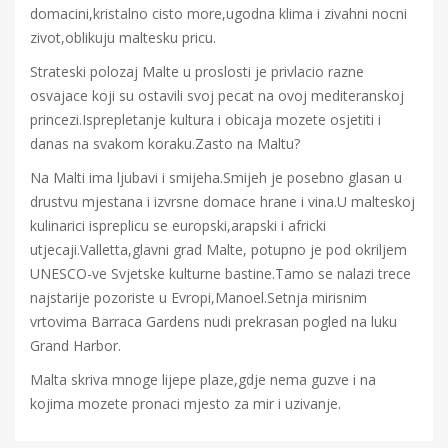
domacini,kristalno cisto more,ugodna klima i zivahni nocni
zivot,oblikuju maltesku pricu.
Strateski polozaj Malte u proslosti je privlacio razne
osvajace koji su ostavili svoj pecat na ovoj mediteranskoj
princezi.Isprepletanje kultura i obicaja mozete osjetiti i
danas na svakom koraku.Zasto na Maltu?
Na Malti ima ljubavi i smijeha.Smijeh je posebno glasan u
drustvu mjestana i izvrsne domace hrane i vina.U malteskoj
kulinarici ispreplicu se europski,arapski i africki
utjecaji.Valletta,glavni grad Malte, potupno je pod okriljem
UNESCO-ve Svjetske kulturne bastine.Tamo se nalazi trece
najstarije pozoriste u Evropi,Manoel.Setnja mirisnim
vrtovima Barraca Gardens nudi prekrasan pogled na luku
Grand Harbor.
Malta skriva mnoge lijepe plaze,gdje nema guzve i na
kojima mozete pronaci mjesto za mir i uzivanje.