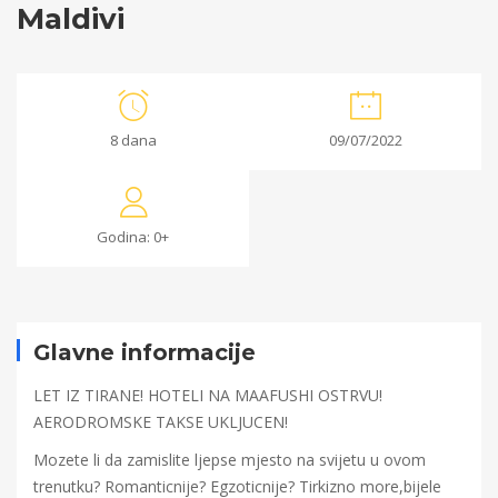
Maldivi
Maldivi
8 dana
09/07/2022
17/05/2022
2022-
Godina: 0+
05-
17T08:51:35+00:00
Glavne informacije
LET IZ TIRANE! HOTELI NA MAAFUSHI OSTRVU!
AERODROMSKE TAKSE UKLJUCEN!
Mozete li da zamislite ljepse mjesto na svijetu u ovom
trenutku? Romanticnije? Egzoticnije? Tirkizno more,bijele