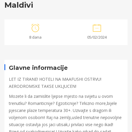
Maldivi
Maldivi
8 dana
05/02/2024
24/11/2023
2023-
11-
Glavne informacije
24T11:08:04+00:00
LET IZ TIRANE! HOTELI NA MAAFUSHI OSTRVU!
AERODROMSKE TAKSE UKLJUCEN!
Mozete li da zamislite ljepse mjesto na svijetu u ovom
trenutku? Romanticnije? Egzoticnije? Tirkizno more,bijele
pjescane plaze temperatura 30+. Uzivajte s dragom ili
voljenom osobom! Raj na zemlji,usled trenutne nepovoljne
situacije ostavlja jos jaci utisak,i privlaci vise nego ikad!
Bijeg od svakodnevnice! Uzivajte kako nikad do sada!!