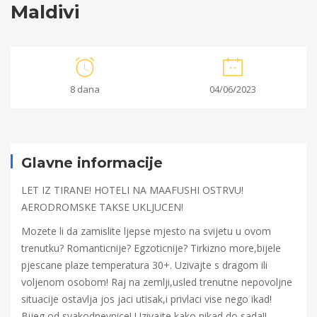
Maldivi
Maldivi
8 dana
04/06/2023
09/05/2023
2023-
05-
Glavne informacije
09T11:18:26+00:00
LET IZ TIRANE! HOTELI NA MAAFUSHI OSTRVU!
AERODROMSKE TAKSE UKLJUCEN!
Mozete li da zamislite ljepse mjesto na svijetu u ovom
trenutku? Romanticnije? Egzoticnije? Tirkizno more,bijele
pjescane plaze temperatura 30+. Uzivajte s dragom ili
voljenom osobom! Raj na zemlji,usled trenutne nepovoljne
situacije ostavlja jos jaci utisak,i privlaci vise nego ikad!
Bijeg od svakodnevnice! Uzivajte kako nikad do sada!!