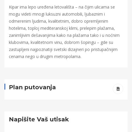
Kipar ima lepo uređena letovališta – na čijim ulicama se
mogu videti mnogi luksuzni automobili, ljubaznim i
odmerenim ljudima, kvalitetnim, dobro opremljenim
hotelima, toploj mediteranskoj klimi, prelepim plažama,
zanimljivim dešavanjima kako na plažama tako i u noćnim
klubovima, kvalitetnom vinu, dobrom šopingu – gde su
zastupljeni najpoznatiji svetski dizajneri po pristupačnijim
cenama nego u drugim metropolama.
Plan putovanja
Napišite Vaš utisak