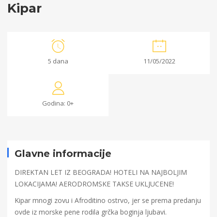
Kipar
Kipar
5 dana
11/05/2022
24/03/2022
2022-
Godina: 0+
03-
24T16:03:06+00:00
Glavne informacije
DIREKTAN LET IZ BEOGRADA! HOTELI NA NAJBOLJIM
LOKACIJAMA! AERODROMSKE TAKSE UKLJUCENE!
Kipar mnogi zovu i Afroditino ostrvo, jer se prema predanju
ovde iz morske pene rodila grčka boginja ljubavi.