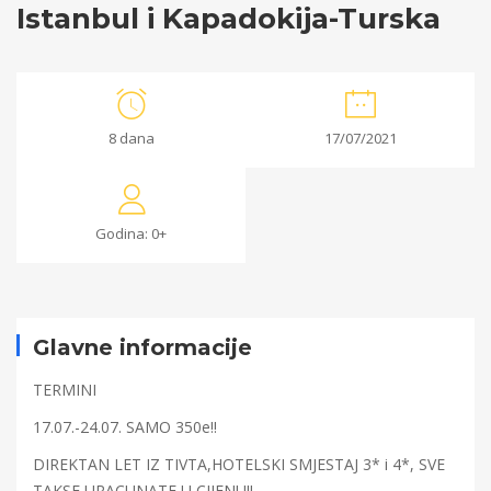
Istanbul i Kapadokija-Turska
Istanbul
8 dana
17/07/2021
i
Kapadokija-
Godina: 0+
Turska
17/06/2021
Glavne informacije
2021-
06-
TERMINI
17T11:25:37+00:00
17.07.-24.07. SAMO 350e!!
DIREKTAN LET IZ TIVTA,HOTELSKI SMJESTAJ 3* i 4*, SVE
TAKSE URACUNATE U CIJENU!!