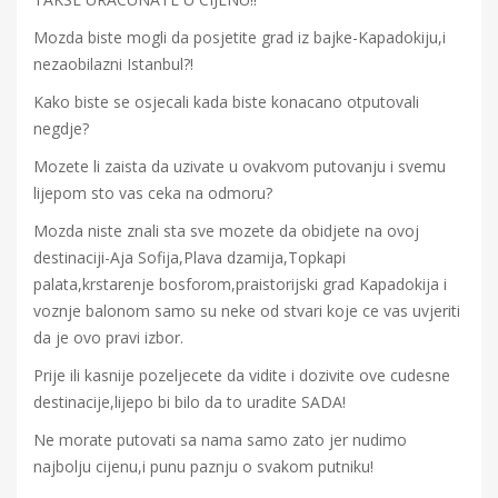
Mozda biste mogli da posjetite grad iz bajke-Kapadokiju,i
nezaobilazni Istanbul?!
Kako biste se osjecali kada biste konacano otputovali
negdje?
Mozete li zaista da uzivate u ovakvom putovanju i svemu
lijepom sto vas ceka na odmoru?
Mozda niste znali sta sve mozete da obidjete na ovoj
destinaciji-Aja Sofija,Plava dzamija,Topkapi
palata,krstarenje bosforom,praistorijski grad Kapadokija i
voznje balonom samo su neke od stvari koje ce vas uvjeriti
da je ovo pravi izbor.
Prije ili kasnije pozeljecete da vidite i dozivite ove cudesne
destinacije,lijepo bi bilo da to uradite SADA!
Ne morate putovati sa nama samo zato jer nudimo
najbolju cijenu,i punu paznju o svakom putniku!