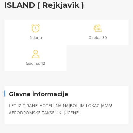
ISLAND ( Rejkjavik )
ISLAND
6 dana
Osoba: 30
(
Rejkjavik
Godina: 12
)
28/03/2024
Glavne informacije
2024-
03-
LET IZ TIRANE! HOTELI NA NAJBOLJIM LOKACIJAMA!
28T13:16:15+00:00
AERODROMSKE TAKSE UKLJUCENE!