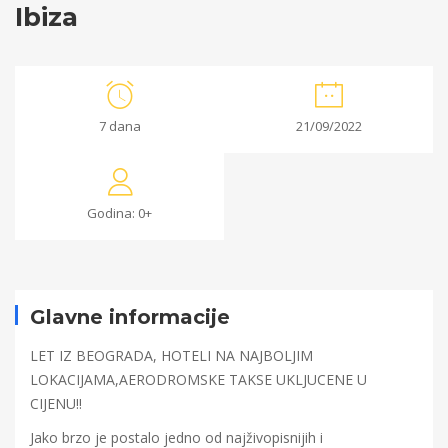
Ibiza
Ibiza
7 dana
21/09/2022
06/07/2022
2022-
Godina: 0+
07-
06T15:06:27+00:00
Glavne informacije
LET IZ BEOGRADA, HOTELI NA NAJBOLJIM
LOKACIJAMA,AERODROMSKE TAKSE UKLJUCENE U
CIJENU!!
Jako brzo je postalo jedno od najživopisnijih i