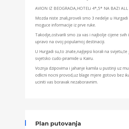
17T00:06:43+00:00
AVION IZ BEOGRADA,HOTELi 4*,5* NA BAZI ALL 
Mozda niste znali,proveli smo 3 nedelje u Hurgad
moguce informacije iz prve ruke.
Takodje,ostvarili smo za vas i najbolje cijene svih
upravo na ovoj popularnoj destinaciji.
U Hurgadi su,to znate,najljepsi korali na svijetu,te
svjetsko cudo-piramide u Kairu.
Voznja dzipovima i jahanje kamila u pustinji uz muzi
odlicni nocni provod,uz blage mjere gotovo bez ik
uciniti vas boravak nezaboravnim.
Plan putovanja