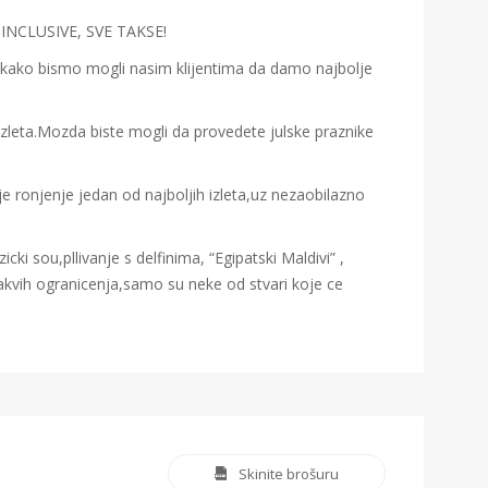
INCLUSIVE, SVE TAKSE!
i kako bismo mogli nasim klijentima da damo najbolje
 izleta.Mozda biste mogli da provedete julske praznike
 je ronjenje jedan od najboljih izleta,uz nezaobilazno
cki sou,pllivanje s delfinima, “Egipatski Maldivi” ,
akvih ogranicenja,samo su neke od stvari koje ce
Skinite brošuru