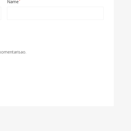
*
Name
 komentarisao.