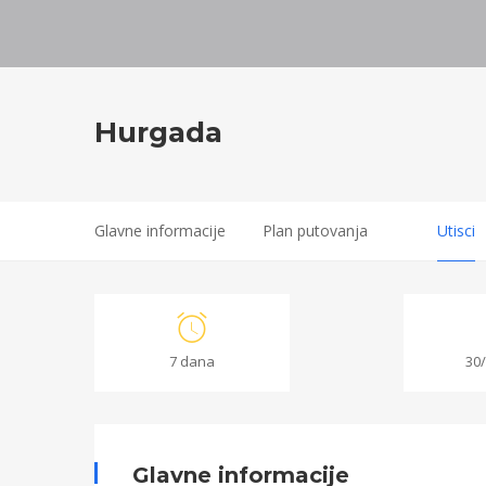
Hurgada
Glavne informacije
Plan putovanja
Utisci
Hurgada
7 dana
30
17/06/2022
2022-
06-
Glavne informacije