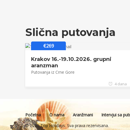
Slična putovanja
€269
Krakov 16.-19.10.2026. grupni
aranzman
Putovanja iz Crne Gore
4 dana
Početna
O nama
Aranžmani
Intervjui sa pu
© 2021 Top Holidays. Sva prava rezervisana.