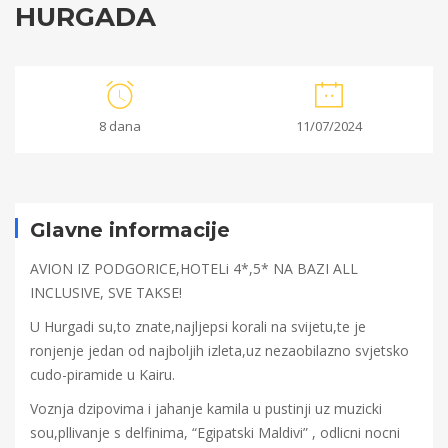
HURGADA
HURGADA
8 dana
11/07/2024
18/06/2024
2024-
06-
Glavne informacije
18T11:20:51+00:00
AVION IZ PODGORICE,HOTELi 4*,5* NA BAZI ALL
INCLUSIVE, SVE TAKSE!
U Hurgadi su,to znate,najljepsi korali na svijetu,te je
ronjenje jedan od najboljih izleta,uz nezaobilazno svjetsko
cudo-piramide u Kairu.
Voznja dzipovima i jahanje kamila u pustinji uz muzicki
sou,pllivanje s delfinima, “Egipatski Maldivi” , odlicni nocni