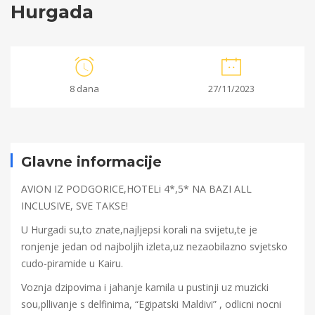
Hurgada
Hurgada
8 dana
27/11/2023
22/09/2023
2023-
09-
Glavne informacije
22T12:08:01+00:00
AVION IZ PODGORICE,HOTELi 4*,5* NA BAZI ALL
INCLUSIVE, SVE TAKSE!
U Hurgadi su,to znate,najljepsi korali na svijetu,te je
ronjenje jedan od najboljih izleta,uz nezaobilazno svjetsko
cudo-piramide u Kairu.
Voznja dzipovima i jahanje kamila u pustinji uz muzicki
sou,pllivanje s delfinima, “Egipatski Maldivi” , odlicni nocni