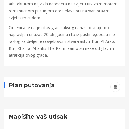
arhitekturom najvisih nebodera na svijetu,tirkiznim morem i
romanticnom pustinjom opravdava biti nazvan pravim
svjetskim cudom.
Cinjenica je da je citav grad kakvog danas poznajemo
napravljen unazad 20-ak godina i to iz pustinje,dodatni je
razlog za divljenje covjekovom stvaralastvu. Burj Al Arab,
Burj Khalifa, Atlantis The Palm, samo su neke od glavnih
atrakcija ovog grada.
Plan putovanja
Napišite Vaš utisak