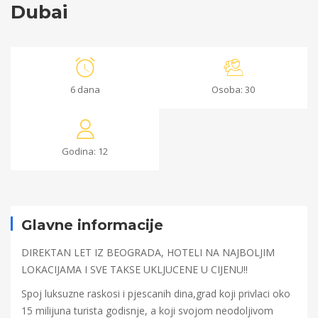
Dubai
Dubai
6 dana
Osoba: 30
09/06/2023
2023-
Godina: 12
06-
05T11:14:55+00:00
Glavne informacije
DIREKTAN LET IZ BEOGRADA, HOTELI NA NAJBOLJIM
LOKACIJAMA I SVE TAKSE UKLJUCENE U CIJENU!!
Spoj luksuzne raskosi i pjescanih dina,grad koji privlaci oko
15 milijuna turista godisnje, a koji svojom neodoljivom