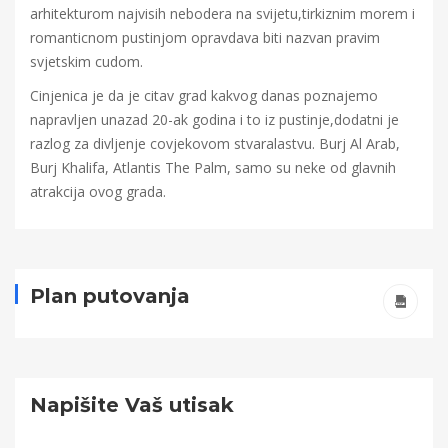
arhitekturom najvisih nebodera na svijetu,tirkiznim morem i
romanticnom pustinjom opravdava biti nazvan pravim
svjetskim cudom.
Cinjenica je da je citav grad kakvog danas poznajemo
napravljen unazad 20-ak godina i to iz pustinje,dodatni je
razlog za divljenje covjekovom stvaralastvu. Burj Al Arab,
Burj Khalifa, Atlantis The Palm, samo su neke od glavnih
atrakcija ovog grada.
Plan putovanja
Napišite Vaš utisak