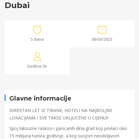
Dubai
Dubai
5 dana
06/03/2023
10/01/2023
2023-
Godina: 0+
01-
10T10:59:16+00:00
Glavne informacije
DIREKTAN LET IZ TIRANE, HOTELI NA NAJBOLJIM
LOKACIJAMA I SVE TAKSE UKLJUCENE U CIJENU!!
Spoj luksuzne raskosi i pjescanih dina,grad koji privlaci oko
15 milijuna turista godisnje, a koji svojom neodoljivom