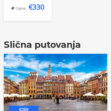
€330
Cijena:
Slična putovanja
€269