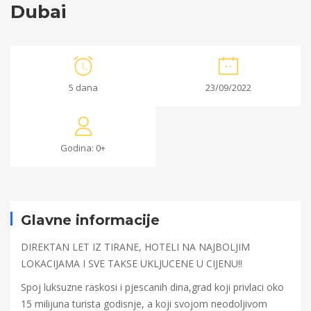
Dubai
Dubai
5 dana
23/09/2022
23/08/2022
2022-
Godina: 0+
08-
23T23:08:45+00:00
Glavne informacije
DIREKTAN LET IZ TIRANE, HOTELI NA NAJBOLJIM
LOKACIJAMA I SVE TAKSE UKLJUCENE U CIJENU!!
Spoj luksuzne raskosi i pjescanih dina,grad koji privlaci oko
15 milijuna turista godisnje, a koji svojom neodoljivom