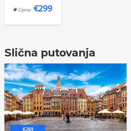
€299
Cijena:
Slična putovanja
€269