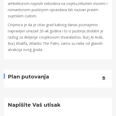
arhitekturom najvisih nebodera na svijetu,tirkiznim morem i
romanticnom pustinjom opravdava biti nazvan pravim
svjetskim cudom.
Cinjenica je da je citav grad kakvog danas poznajemo
napravljen unazad 20-ak godina i to iz pustinje,dodatni je
razlog za divljenje covjekovom stvaralastvu. Burj Al Arab,
Burj Khalifa, Atlantis The Palm, samo su neke od glavnih
atrakcija ovog grada.
Plan putovanja
Napišite Vaš utisak