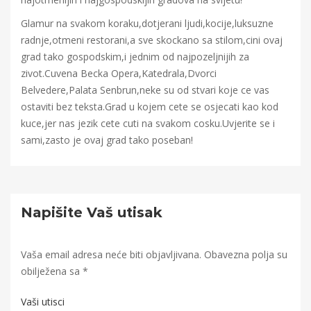
Glamur na svakom koraku,dotjerani ljudi,kocije,luksuzne
radnje,otmeni restorani,a sve skockano sa stilom,cini ovaj
grad tako gospodskim,i jednim od najpozeljnijih za
zivot.Cuvena Becka Opera,Katedrala,Dvorci
Belvedere,Palata Senbrun,neke su od stvari koje ce vas
ostaviti bez teksta.Grad u kojem cete se osjecati kao kod
kuce,jer nas jezik cete cuti na svakom cosku.Uvjerite se i
sami,zasto je ovaj grad tako poseban!
Napišite Vaš utisak
Vaša email adresa neće biti objavljivana.
Obavezna polja su
obilježena sa
*
Vaši utisci