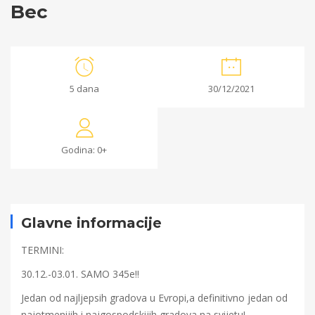
Bec
Bec
5 dana
30/12/2021
16/11/2021
2021-
Godina: 0+
11-
16T12:08:27+00:00
Glavne informacije
TERMINI:
30.12.-03.01. SAMO 345e!!
Jedan od najljepsih gradova u Evropi,a definitivno jedan od
najotmenijih i najgospodskijih gradova na svijetu!