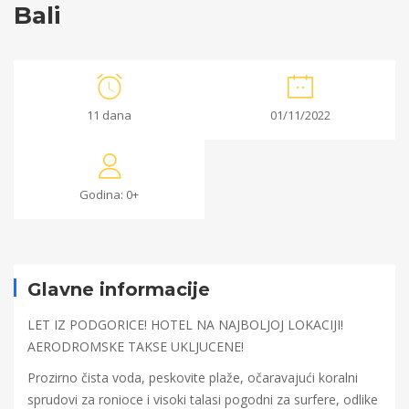
Bali
Bali
11 dana
01/11/2022
09/06/2022
2022-
Godina: 0+
06-
09T10:51:22+00:00
Glavne informacije
LET IZ PODGORICE! HOTEL NA NAJBOLJOJ LOKACIJI!
AERODROMSKE TAKSE UKLJUCENE!
Prozirno čista voda, peskovite plaže, očaravajući koralni
sprudovi za ronioce i visoki talasi pogodni za surfere, odlike